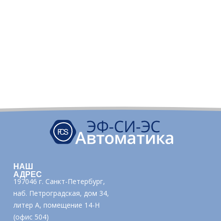
НАШ
АДРЕС
197046 г. Санкт-Петербург,
наб. Петроградская, дом 34,
литер А, помещение 14-Н
(офис 504)