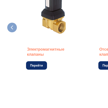
Электромагнитные
Отс
клапаны
кла
Перейти
Пер