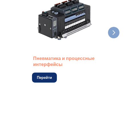
Пневматика и процессные
Дат
интерфейсы
кон
Перейти
Пе