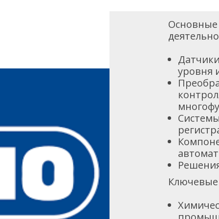
Основные
деятельно
Датчики
уровня 
Преобра
контрол
многофу
Системы
регистр
Компон
автомат
Решения 
Ключевые 
Химичес
промыш