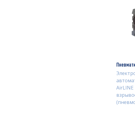
Пневмати
Электр
автома
AirLINE
взрыво
(пневмо