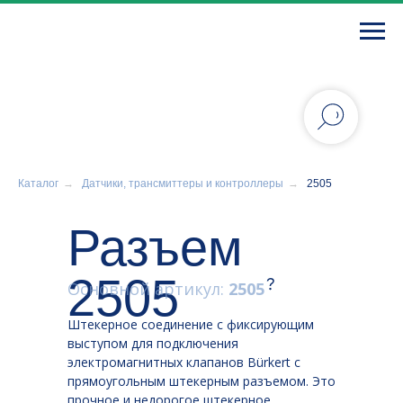
Каталог
→
Датчики, трансмиттеры и контроллеры
→
2505
Разъем
2505
Основной артикул:
2505
Штекерное соединение с фиксирующим
выступом для подключения
электромагнитных клапанов Bürkert с
прямоугольным штекерным разъемом. Это
прочное и недорогое штекерное