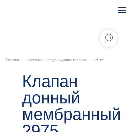
Каталог
→
Отсечные и регулирующие клапаны
→
2975
Клапан
донный
мембранный
2975