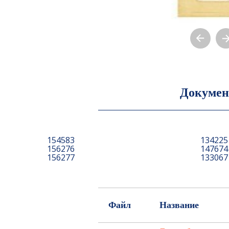
Докумен
154583
134225
156276
147674
156277
13306
Файл
Название