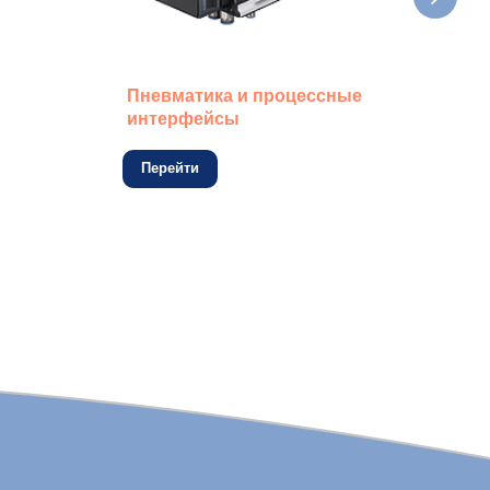
Пневматика и процессные
Дат
интерфейсы
кон
Перейти
Пе