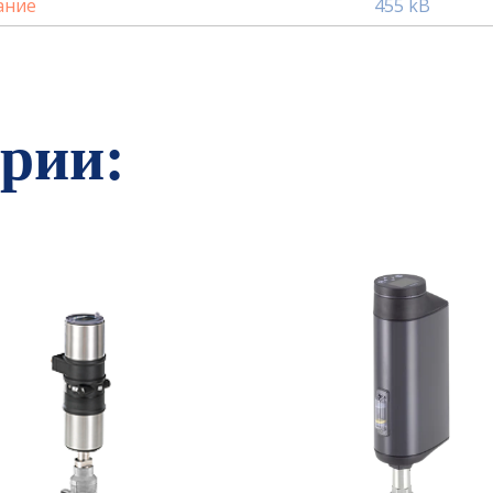
ание
455 kB
ории: