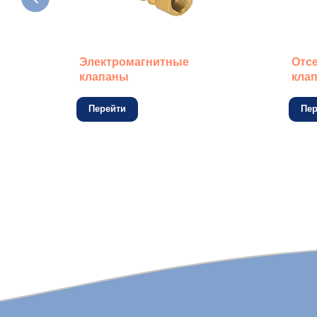
Электромагнитные
Отс
клапаны
кла
Перейти
Пер